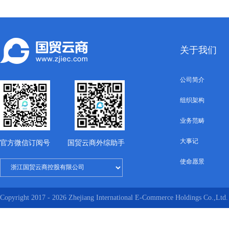
作备忘录
国贸云商与南非中国梦投资有限公
关于我们
合作协议
公司简介
贸云商与芬兰晟洛克(集团)股份有
签订战略合作协议
组织架构
业务范畴
国贸云商与嘉兴市商务局签署合作
大事记
官方微信订阅号
国贸云商外综助手
使命愿景
贸云商与四喜信息签署战略合作协
Copyright 2017 - 2026 Zhejiang International E-Commerce Holdings Co.,Ltd. 
国贸云品（西塘）进出口商品展示